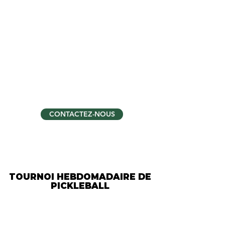
INTERMÉDIAIRE
AVANCÉ
CHAQUE MERCREDI
12h00 - 13h30
8 JOUEURS PAR SÉANCE
90 MINUTES
CONTACTEZ-NOUS
TOURNOI HEBDOMADAIRE DE
PICKLEBALL