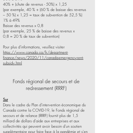
40% + (chute de revenus - 50%) x 1,25
(par exemple, 40 % + (60 % de baisse des revenus
– 50 %) x 1,25 = taux de subvention de 52,5 %)
1% à 49%
Baisse des revenus x 0,8
(par exemple, 25 % de baisse des revenus x
0,8 = 20 % de taux de subvention)
Pour plus d'informations, veuillez visiter
https://www.canada.ca/fr/department-
finance/news/2020/11/canada-emergency-rent-
subsidy.html
Fonds régional de secours et de
redressement (RRRF)
Sur
Dans le cadre du Plan d'intervention économique du
Canada contre la COVID-19, le Fonds régional de
secours et de relance (RRRF) fournit plus de 1,5
milliard de dollars d'aide aux entreprises et aux
collectivités qui peuvent avoir besoin d'un soutien
supplémentaire pour faire face à la pandémie et s'en