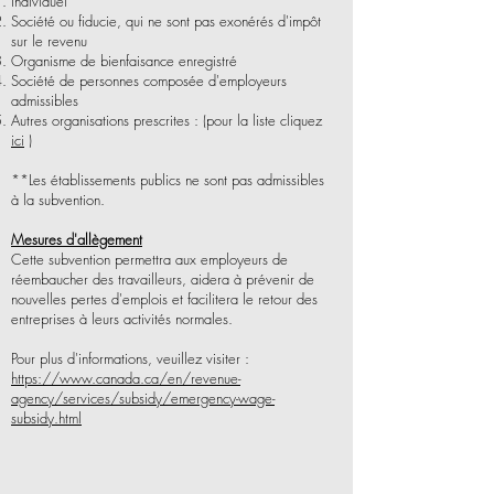
Individuel
Société ou fiducie, qui ne sont pas exonérés d'impôt
sur le revenu
Organisme de bienfaisance enregistré
Société de personnes composée d'employeurs
admissibles
Autres organisations prescrites : (pour la liste cliquez
ici
)
**Les établissements publics ne sont pas admissibles
à la subvention.
Mesures d'allègement
Cette subvention permettra aux employeurs de
réembaucher des travailleurs, aidera à prévenir de
nouvelles pertes d'emplois et facilitera le retour des
entreprises à leurs activités normales.
Pour plus d'informations, veuillez visiter :
https://www.canada.ca/en/revenue-
agency/services/subsidy/emergency-wage-
subsidy.html