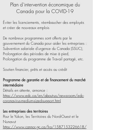
Plan d'intervention économique du
Canada pour la COVID-19
Éviter les licenciements, réembaucher des employés
et créer de nouveaux emplois
De nombreux programmes sont offerts par le
gouvernement du Canada pour aider les entreprises :
Subvention salariale d'urgence du Canada (SSUC),
Prolongation des périodes de mise à pied,
Prolongation du programme de Travail partagé, etc.
Soutien financier, prêts et accès au crédit
Programme de garantie et de financement du marché
intermédiaire
Détails en attente, annonce :
https://www.edc.ca/en/about-us/newsroom/edc-
coronavirus-medium-sized-support.html
Les entreprises des territoires
Pour le Yukon, les Territoires du Nord-Ouest et le
Nunavut
https://www.cannor.gc.ca/fra/1587153226618/