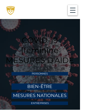
COVID-19
[feminine
MESURES D'AIDE
DERNIÈRE MISE À JOUR : 18
DÉCEMBRE 2020
PERSONNES
BIEN-ÊTRE
MESURES NATIONALES
ENTREPRISES