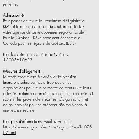
remettre.
Admissibilité
Pour passer en revue les conditions d'éligibilité au
RRRF et faire une demande de soutien, contactez
votre agence de développement régional locale :
Pour le Québec : Développement économique
Canada pour les régions du Québec (DEC)
Pour les entreprises situées au Québec
1-800-561-0633
Mesures d'allègement :
Le fonds contribuera à : atténuer la pression
financière subie par les entreprises et les
organisations pour leur permettre de poursuivre leurs
activités, notamment en rémunérant leurs employés; et
soutenir les projets d'entreprises, d'organisations et
de collectivités pour se préparer dès maintenant à
une reprise réussie.
Pour plus d'informations, veuillez visiter :
https://www.ic.gc.ca/eic/site/icgc.nsf/fra/h_076
82.html