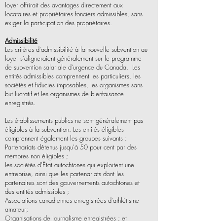
loyer offrirait des avantages directement aux
locataires et propriétaires fonciers admissibles, sans
exiger la participation des propriétaires.
Admissibilité
Les critères d'admissibilité à la nouvelle subvention au
loyer s'aligneraient généralement sur le programme
de subvention salariale d'urgence du Canada.
Les
entités admissibles comprennent les particuliers, les
sociétés et fiducies imposables, les organismes sans
but lucratif et les organismes de bienfaisance
enregistrés.
Les établissements publics ne sont généralement pas
éligibles à la subvention. Les entités éligibles
comprennent également les groupes suivants :
Partenariats détenus jusqu'à 50 pour cent par des
membres non éligibles ;
les sociétés d'État autochtones qui exploitent une
entreprise, ainsi que les partenariats dont les
partenaires sont des gouvernements autochtones et
des entités admissibles ;
Associations canadiennes enregistrées d'athlétisme
amateur;
Organisations de journalisme enregistrées ; et