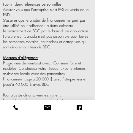
Fournir deux références personnelles.
Assurez-vous que l'entreprise n'est PAS au stade de la
R&D.
S'assurer que le produit du financement ne peut pas
être utilisé pour refinancer la dette existante.
Le financement de BDC par le biais d'une application
Futurpreneur Canada n'est pas disponible pour toutes
les personnes morales, entreprises et entreprises qui
sont déjà emprunteur de BDC.
Mesures d'allègement
Programme de mentorat avec : Comment faire et
modèles, Construisez votre réseau, Experts internes,
assistance locale avec des partenaires.
Financement jusqu'à 20 000 $ avec Futurpreneur et
jusqu'à 40 000 $ avec BDC
Pour plus de détails, veuillez visiter :
https://www.futurpreneur.ca/en/get-
started/financing-and-mentoring/
ENTREPRISES AUTOCHTONES