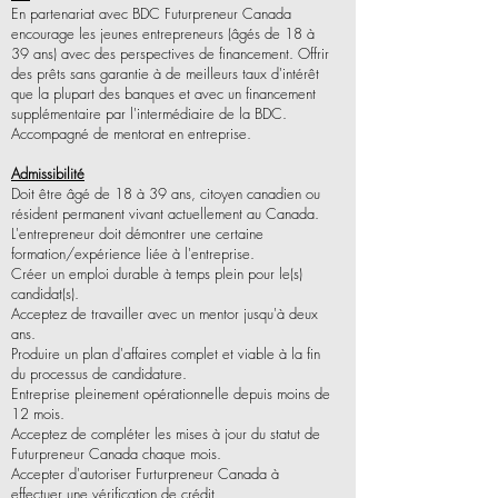
En partenariat avec BDC Futurpreneur Canada
encourage les jeunes entrepreneurs (âgés de 18 à
39 ans) avec des perspectives de financement. Offrir
des prêts sans garantie à de meilleurs taux d'intérêt
que la plupart des banques et avec un financement
supplémentaire par l'intermédiaire de la BDC.
Accompagné de mentorat en entreprise.
Admissibilité
Doit être âgé de 18 à 39 ans, citoyen canadien ou
résident permanent vivant actuellement au Canada.
L'entrepreneur doit démontrer une certaine
formation/expérience liée à l'entreprise.
Créer un emploi durable à temps plein pour le(s)
candidat(s).
Acceptez de travailler avec un mentor jusqu'à deux
ans.
Produire un plan d'affaires complet et viable à la fin
du processus de candidature.
Entreprise pleinement opérationnelle depuis moins de
12 mois.
Acceptez de compléter les mises à jour du statut de
Futurpreneur Canada chaque mois.
Accepter d'autoriser Furturpreneur Canada à
effectuer une vérification de crédit.